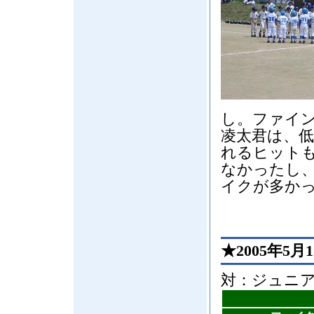
し。ファイ
凌太君は、
れるヒット
なかったし
イクが多か
★2005年5月
対：ジュニア