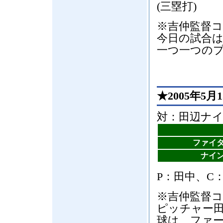
(三塁打)
※吉仲監督
今日の試合
一つ一つの
★2005年5月
対：田辺ナイ
ファイ
ナイ
P：田中、C
※吉仲監督
ピッチャー
球は、ファ