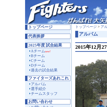
トップページ
トップページ
>
ア
アルバム
代表挨拶
2025年度 試合結果
2015年12月
Aチーム
new!
Bチーム
Cチーム
Dチーム
過去の試合結果
ファイターズあれこれ
アルバム
選手紹介
チームスタッフ
お問い合わせ