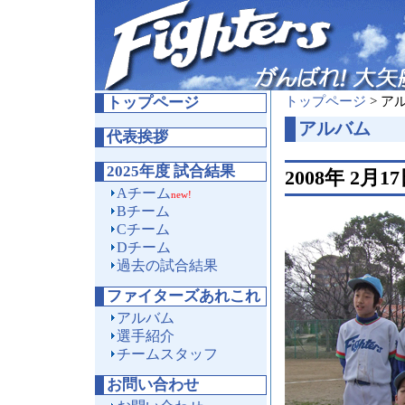
トップページ
トップページ
> ア
アルバム
代表挨拶
2025年度 試合結果
2008年 2
Aチーム
new!
Bチーム
Cチーム
Dチーム
過去の試合結果
ファイターズあれこれ
アルバム
選手紹介
チームスタッフ
お問い合わせ